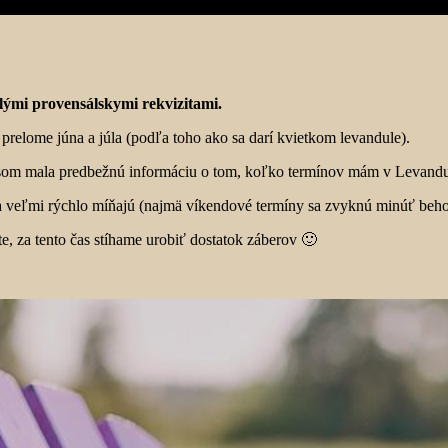
lými provensálskymi rekvizitami.
prelome júna a júla (podľa toho ako sa darí kvietkom levandule).
om mala predbežnú informáciu o tom, koľko termínov mám v Levandu
 sa veľmi rýchlo míňajú (najmä víkendové termíny sa zvyknú minúť beh
te, za tento čas stíhame urobiť dostatok záberov 🙂