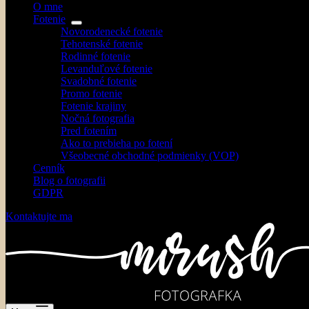
O mne
Fotenie
Novorodenecké fotenie
Tehotenské fotenie
Rodinné fotenie
Levanduľové fotenie
Svadobné fotenie
Promo fotenie
Fotenie krajiny
Nočná fotografia
Pred fotením
Ako to prebieha po fotení
Všeobecné obchodné podmienky (VOP)
Cenník
Blog o fotografii
GDPR
Kontaktujte ma