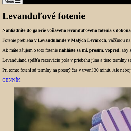
Menu
Levanduľové fotenie
Nahliadnite do galérie voňavého levanduľového fotenia s dokona
Fotenie prebieha
v Levandulande v Malých Levároch,
väčšinou na 
Ak máte záujem o toto fotenie
nahláste sa mi, prosím, vopred,
aby s
Levanduland spúšťa rezerváciu pola v priebehu júna a tieto termíny
Pri tomto fotení sú termíny na presný čas v trvaní 30 minút. Ale neboj
CENNÍK