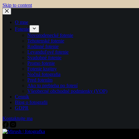
Skip to content
O mne
Fotenie
Novorodenecké fotenie
Tehotenské fotenie
Rodinné fotenie
Levanduľové fotenie
Svadobné fotenie
Promo fotenie
Fotenie krajiny
Nočná fotografia
Pred fotením
Ako to prebieha po fotení
Všeobecné obchodné podmienky (VOP)
Cenník
Blog o fotografii
GDPR
Kontaktujte ma