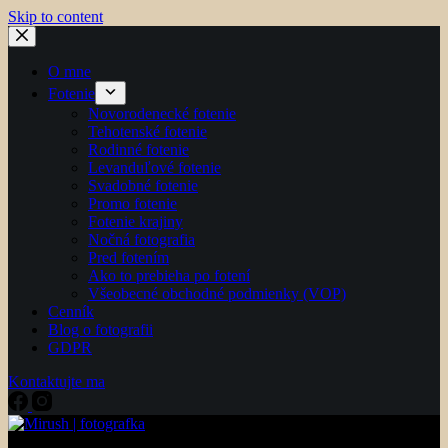
Skip to content
O mne
Fotenie
Novorodenecké fotenie
Tehotenské fotenie
Rodinné fotenie
Levanduľové fotenie
Svadobné fotenie
Promo fotenie
Fotenie krajiny
Nočná fotografia
Pred fotením
Ako to prebieha po fotení
Všeobecné obchodné podmienky (VOP)
Cenník
Blog o fotografii
GDPR
Kontaktujte ma