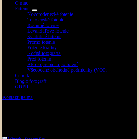
O mne
Fotenie
Novorodenecké fotenie
Tehotenské fotenie
Rodinné fotenie
Levanduľové fotenie
Svadobné fotenie
Promo fotenie
Fotenie krajiny
Nočná fotografia
Pred fotením
Ako to prebieha po fotení
Všeobecné obchodné podmienky (VOP)
Cenník
Blog o fotografii
GDPR
Kontaktujte ma